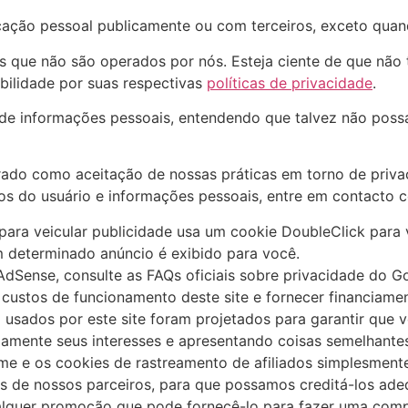
ação pessoal publicamente ou com terceiros, exceto quand
nos que não são operados por nós. Esteja ciente de que não
bilidade por suas respectivas
políticas de privacidade
.
ão de informações pessoais, entendendo que talvez não pos
rado como aceitação de nossas práticas em torno de privac
 do usuário e informações pessoais, entre em contacto 
ra veicular publicidade usa um cookie DoubleClick para v
 determinado anúncio é exibido para você.
dSense, consulte as FAQs oficiais sobre privacidade do G
custos de funcionamento deste site e fornecer financiame
sados ​​por este site foram projetados para garantir que 
amente seus interesses e apresentando coisas semelhantes
e e os cookies de rastreamento de afiliados simplesmente
es de nossos parceiros, para que possamos creditá-los ade
ualquer promoção que pode fornecê-lo para fazer uma comp